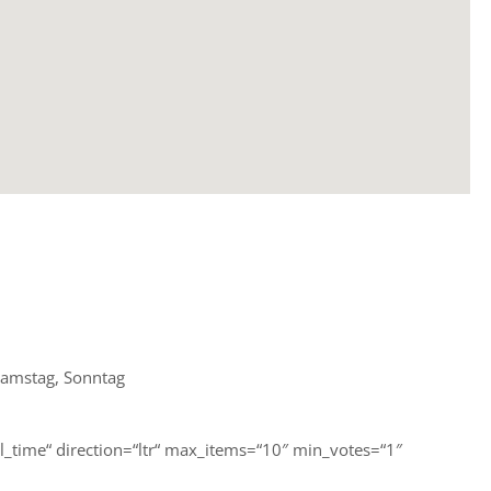
Samstag, Sonntag
ll_time“ direction=“ltr“ max_items=“10″ min_votes=“1″