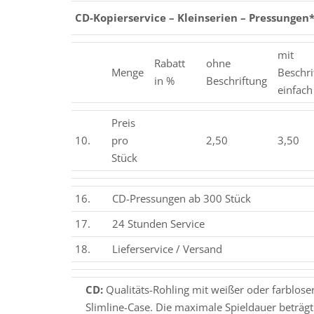
CD-Kopierservice – Kleinserien – Pressungen
mit
Rabatt
ohne
Menge
Beschri
in %
Beschriftung
einfach
Preis
10.
pro
2,50
3,50
Stück
16.
CD-Pressungen ab 300 Stück
17.
24 Stunden Service
18.
Lieferservice / Versand
CD:
Qualitäts-Rohling mit weißer oder farblose
Slimline-Case. Die maximale Spieldauer beträg