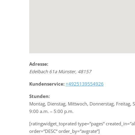
Adresse:
Edelbach 61a
Münster
,
48157
Kundenservice:
+4925139554926
Stunden:
Montag, Dienstag, Mittwoch, Donnerstag, Freitag, 
9:00 a.m. – 5:00 p.m.
[ratingwidget_toprated type=“pages“ created_in=“a
order=“DESC“ order_by=“avgrate“]