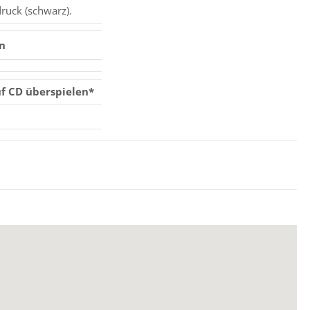
ruck (schwarz).
on
uf CD überspielen*